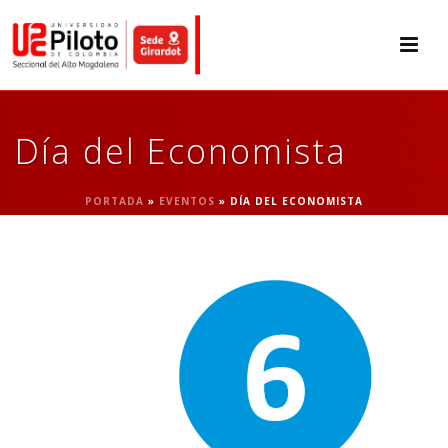
Día del Economista
PORTADA
»
EVENTOS
»
DÍA DEL ECONOMISTA