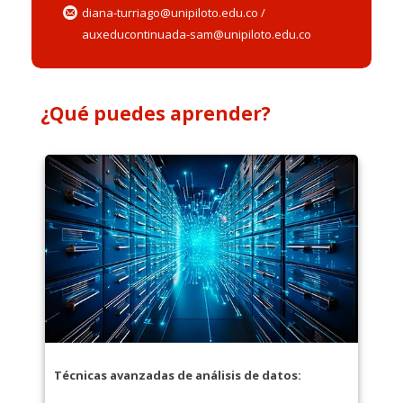
diana-turriago@unipiloto.edu.co /
auxeducontinuada-sam@unipiloto.edu.co
¿Qué puedes aprender?
Técnicas avanzadas de análisis de datos: