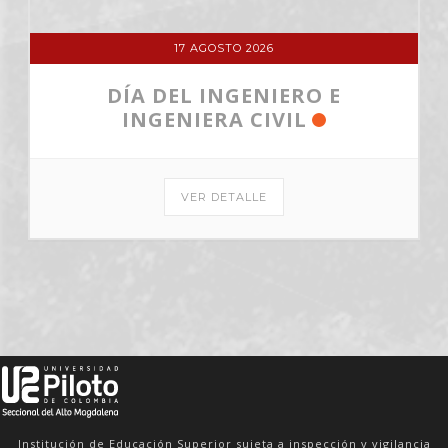
17 AGOSTO 2026
DÍA DEL INGENIERO E
INGENIERA CIVIL
VER DETALLE
Institución de Educación Superior sujeta a inspección y vigilancia