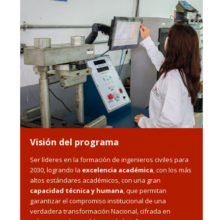
Visión del programa
Ser líderes en la formación de ingenieros civiles para
2030, logrando la
excelencia académica
, con los más
altos estándares académicos, con una gran
capacidad técnica y humana
, que permitan
garantizar el compromiso institucional de una
verdadera transformación Nacional, cifrada en