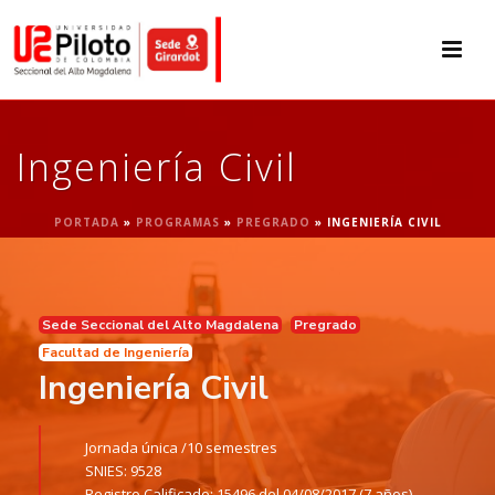
Ingeniería Civil
PORTADA
»
PROGRAMAS
»
PREGRADO
»
INGENIERÍA CIVIL
Sede Seccional del Alto Magdalena
Pregrado
Facultad de Ingeniería
Ingeniería Civil
Jornada única /
10 semestres
SNIES: 9528
Registro Calificado: 15496 del 04/08/2017 (7 años)