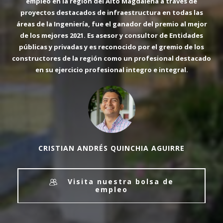
al mejor de los mejores 2019, fundador y representante
empleo en la región del Alto Magdalena a través de
proyectos destacados de infraestructura en todas las
legal de Sistemas y Soluciones Integradas S.A.S. en la
áreas de la Ingeniería, fue el ganador del
ciudad de Girardot.
premio al mejor
de los mejores 2021
. Es asesor y consultor de Entidades
públicas y privadas y es reconocido por el gremio de los
constructores de la región como un profesional destacado
en su ejercicio profesional integro e integral.
CARLOS JAIRO SÁNCHEZ ALDANA
Egresado: 1993
CRISTIAN ANDRÉS QUINCHIA AGUIRRE
Visita nuestra bolsa de
empleo