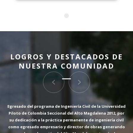
LOGROS Y DESTACADOS DE
NUESTRA COMUNIDAD
Egresado del programa de Ingeniería Civil de la Universidad
Carlos Jairo Sánchez Aldana, Egresado del programa de
Ingeniería de Sistema de la Universidad Piloto de Colombia
Piloto de Colombia Seccional del Alto Magdalena 2012, por
su dedicación a la práctica permanente de ingeniería civil
Seccional del Alto Magdalena 1993, con más de 20 años de
experiencia en la industria de TI, fue el ganador del premio
como egresado empresario y director de obras generando