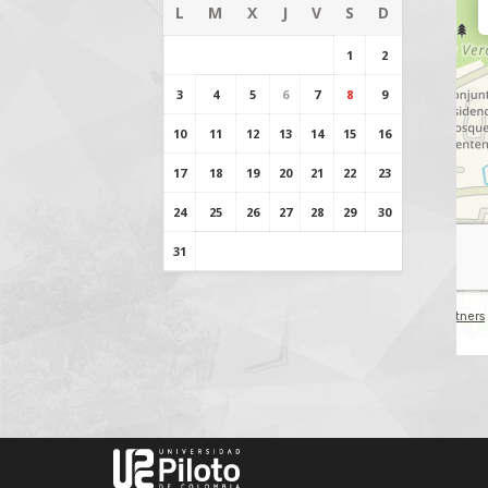
L
M
X
J
V
S
D
BUSINESS
WORLD
1
2
3
4
5
6
7
8
9
10
11
12
13
14
15
16
VER DETALLE
17
18
19
20
21
22
23
24
25
26
27
28
29
30
31 AGOSTO 2026
31
OY
EGRESADOS 
VER DETALLE