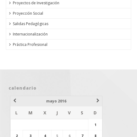
Proyectos de Investigación
Proyección Social
Salidas Pedagógicas
Internacionalización
Práctica Profesional
calendario
mayo 2016
L
M
X
J
V
S
D
1
2
3
4
5
6
7
8