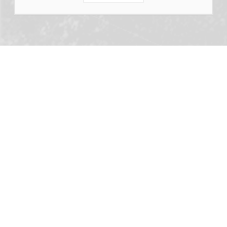
Institución de Educación Superior sujeta a inspección y vigilancia
por el Ministerio de Educación Nacional. Todos los derechos
reservados © 2014 // SMPC® is a (registered) Trade Mark of
CertiProf, LLC. All rights reserved. -DTPC® is a (registered) Trade
Mark of CertiProf, LLC. All rights reserved. -DEPC® is a (registered)
Trade Mark of CertiProf, LLC. All rights reserved.
Inicio
Aviso de Privacidad
Trabaja con nosotros
Derechos Pecuniarios
Política de Tratamiento de la Información
Portal Egresados