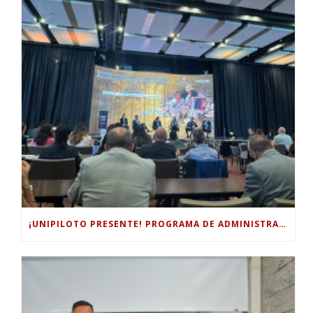
¡UNIPILOTO PRESENTE! PROGRAMA DE ADMINISTRACIÓN TURÍSTICA Y HOTELERA PARTICIPÓ EN EL FORO INTERNACIONAL DE TURISMO “COLOMBIA, UN MUNDO MÁGICO POR EXPLORAR”