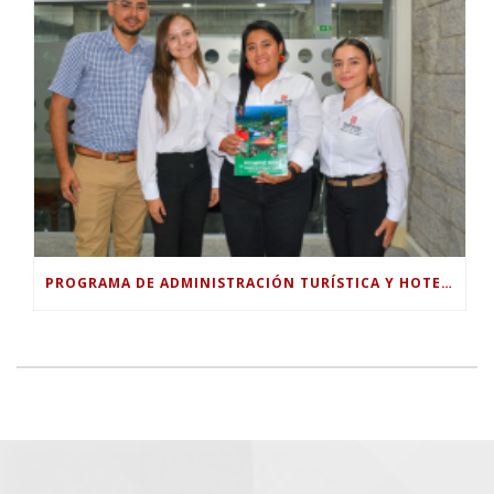
PROGRAMA DE ADMINISTRACIÓN TURÍSTICA Y HOTELERA DE LA UNIVERSIDAD PILOTO ENTREGA DOCUMENTO TÉCNICO PARA FORTALECER EL TURISMO RURAL EN GUABINAL.