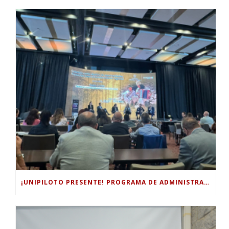
¡UNIPILOTO PRESENTE! PROGRAMA DE ADMINISTRACIÓN TURÍSTICA Y HOTELERA PARTICIPÓ EN EL FORO INTERNACIONAL DE TURISMO “COLOMBIA, UN MUNDO MÁGICO POR EXPLORAR”