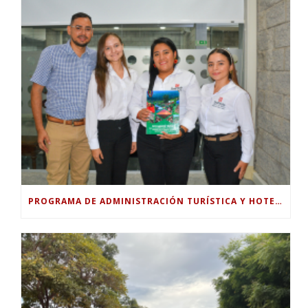
PROGRAMA DE ADMINISTRACIÓN TURÍSTICA Y HOTELERA DE LA UNIVERSIDAD PILOTO ENTREGA DOCUMENTO TÉCNICO PARA FORTALECER EL TURISMO RURAL EN GUABINAL.