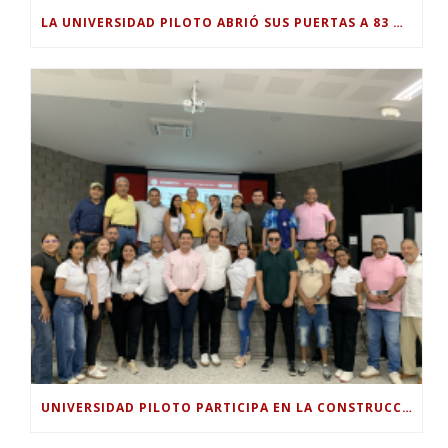
LA UNIVERSIDAD PILOTO ABRIÓ SUS PUERTAS A 83 NUEVOS ESTUDIANTES PARA EL PERIODO ACADÉMICO 2026-2.
UNIVERSIDAD PILOTO PARTICIPA EN LA CONSTRUCCIÓN DEL PLAN SECTORIAL DE TURISMO 2026-2030