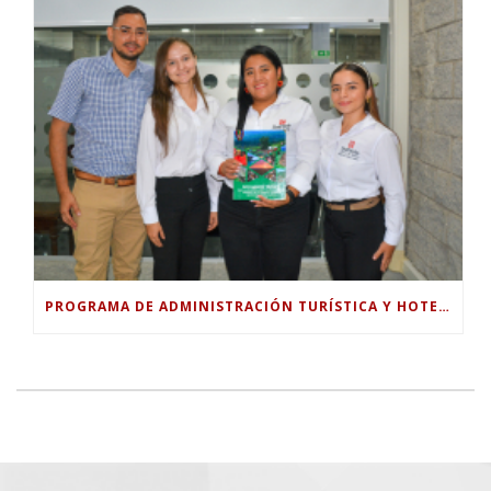
PROGRAMA DE ADMINISTRACIÓN TURÍSTICA Y HOTELERA DE LA UNIVERSIDAD PILOTO ENTREGA DOCUMENTO TÉCNICO PARA FORTALECER EL TURISMO RURAL EN GUABINAL.