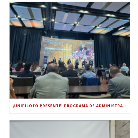
¡UNIPILOTO PRESENTE! PROGRAMA DE ADMINISTRACIÓN TURÍSTICA Y HOTELERA PARTICIPÓ EN EL FORO INTERNACIONAL DE TURISMO “COLOMBIA, UN MUNDO MÁGICO POR EXPLORAR”