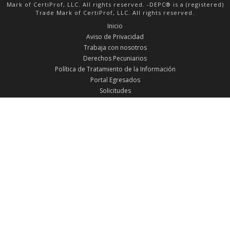
Mark of CertiProf, LLC. All rights reserved. -DEPC® is a (registered)
Trade Mark of CertiProf, LLC. All rights reserved.
Inicio
Aviso de Privacidad
Trabaja con nosotros
Derechos Pecuniarios
Política de Tratamiento de la Información
Portal Egresados
Solicitudes