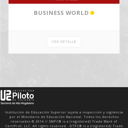
BUSINESS WORLD
VER DETALLE
Institución de Educación Superior sujeta a inspección y vigilancia
por el Ministerio de Educación Nacional. Todos los derechos
reservados © 2014 // SMPC® is a (registered) Trade Mark of
CertiProf, LLC. All rights reserved. -DTPC® is a (registered) Trade