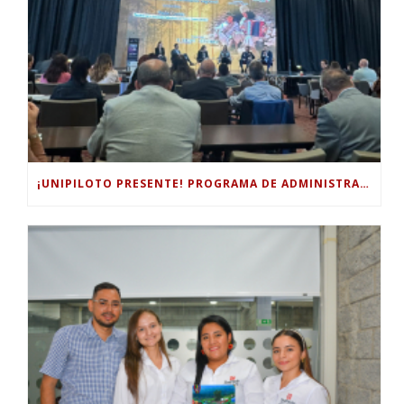
¡UNIPILOTO PRESENTE! PROGRAMA DE ADMINISTRACIÓN TURÍSTICA Y HOTELERA PARTICIPÓ EN EL FORO INTERNACIONAL DE TURISMO “COLOMBIA, UN MUNDO MÁGICO POR EXPLORAR”