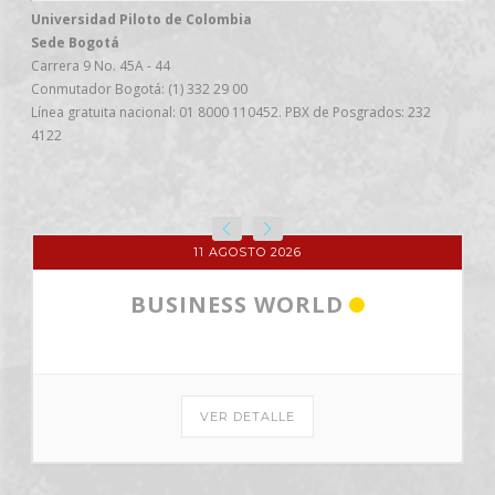
Universidad Piloto de Colombia
Sede Bogotá
Carrera 9 No. 45A - 44
Conmutador Bogotá: (1) 332 29 00
Línea gratuita nacional: 01 8000 110452. PBX de Posgrados: 232
4122
11 AGOSTO 2026
BUSINESS WORLD
VER DETALLE