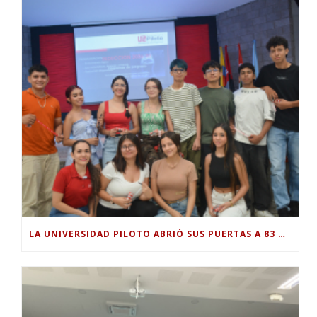
LA UNIVERSIDAD PILOTO ABRIÓ SUS PUERTAS A 83 NUEVOS ESTUDIANTES PARA EL PERIODO ACADÉMICO 2026-2.