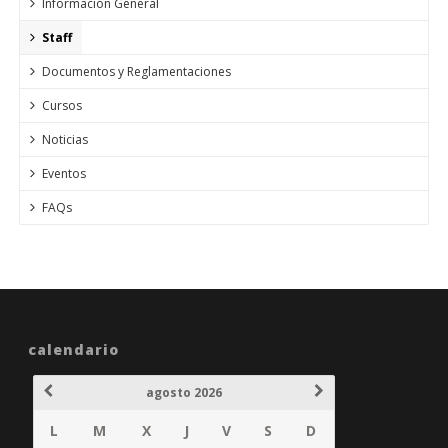
Información General
Staff
Documentos y Reglamentaciones
Cursos
Noticias
Eventos
FAQs
calendario
agosto 2026
L
M
X
J
V
S
D