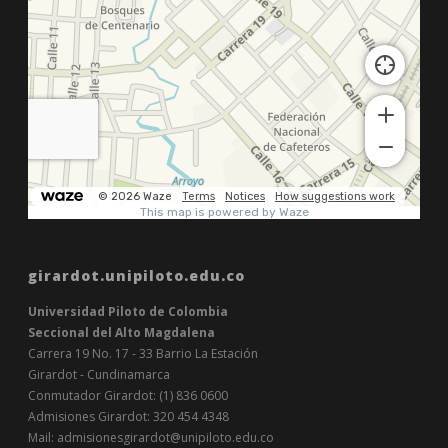
girardot.unipiloto.edu.co
Universidad Piloto de Colombia
Seccional del Alto Magdalena
Carrera 19 No. 17 - 33 Barrio La Estación
Girardot - Cundinamarca
Conmutador Girardot: (1) 836 0600
Admisiones Girardot: 320 454 4348
Mail: admisionesgirardot@unipiloto.edu.co