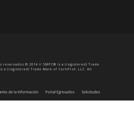
E
VER DETAL
os reservados © 2014 // SMPC® is a (registered) Trade
s a (registered) Trade Mark of CertiProf, LLC. All
iento de la Información
Portal Egresados
Solicitudes