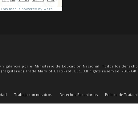
DE
VIRGEN MARÍA
ICA
VER DETALL
VER DETALLE
y vigilancia por el Ministerio de Educación Nacional. Todos los derech
 (registered) Trade Mark of CertiProf, LLC. All rights reserved. -DEPC® i
idad
Trabaja con nosotros
Derechos Pecuniarios
Política de Tratam