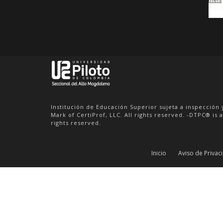
IL
INGENIERA
INGENIERA 
MECATRÓNICO
TELECOMUN
CIONES
VER DETALLE
VER DETALLE
Institución de Educación Superior sujeta a inspección 
Mark of CertiProf, LLC. All rights reserved. -DTPC® is a
rights reserved.
Inicio
Aviso de Privac