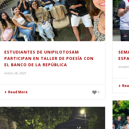
ESTUDIANTES DE UNIPILOTOSAM
SEMA
PARTICIPAN EN TALLER DE POESÍA CON
ESPA
EL BANCO DE LA REPÚBLICA
octubre
marzo 28, 2025
Rea
Read More
4