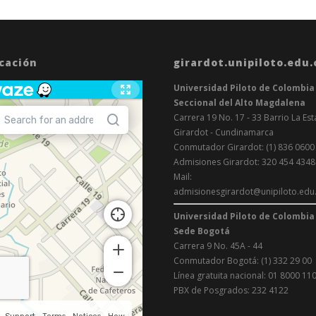
cación
girardot.unipiloto.edu.
Universidad Piloto de Colombia
Seccional del Alto Magdalena
Carrera 19 No. 17 - 33 Barrio La Est
Girardot - Cundinamarca
Conmutador Girardot: (1) 836 0600
Admisiones Girardot: 320 454 4348
Mail:
admisionesgirardot@unipiloto.edu
Universidad Piloto de Colombia
Sede Bogotá
Carrera 9 No. 45A - 44
17 AGOSTO 2026
17 AGOSTO 20
Conmutador Bogotá: (1) 332 29 00
Línea gratuita nacional: 01 8000 11
FESTIVO
EGRESADOS
PBX de Posgrados: 232 4122
 E
ASUNCIÓN DE LA