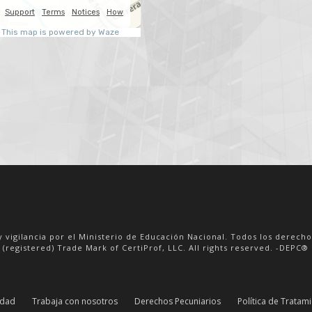
LA BATALLA DE
BOYACÁ
VER DETALL
VER DETALLE
y vigilancia por el Ministerio de Educación Nacional. Todos los derech
 (registered) Trade Mark of CertiProf, LLC. All rights reserved. -DEPC® i
idad
Trabaja con nosotros
Derechos Pecuniarios
Política de Tratam