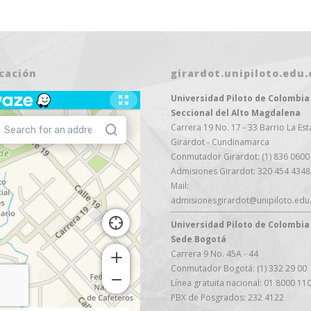
cación
girardot.unipiloto.edu.
Universidad Piloto de Colombia
Seccional del Alto Magdalena
Carrera 19 No. 17 - 33 Barrio La Est
Girardot - Cundinamarca
Conmutador Girardot: (1) 836 0600
Admisiones Girardot: 320 454 4348
Mail:
admisionesgirardot@unipiloto.edu
Universidad Piloto de Colombia
Sede Bogotá
Carrera 9 No. 45A - 44
07 AGOSTO 2026
10 AGOSTO 20
Conmutador Bogotá: (1) 332 29 00
Línea gratuita nacional: 01 8000 11
FESTIVO DÍA DE
EGRESADOS
PBX de Posgrados: 232 4122