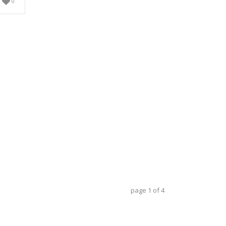
0
page
1
of
4