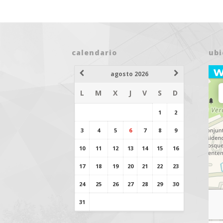
calendario
ubi
agosto 2026
25 AGOSTO 2026
L
M
X
J
V
S
D
BUSINESS
WORLD
1
2
3
4
5
6
7
8
9
10
11
12
13
14
15
16
VER DETALLE
17
18
19
20
21
22
23
24
25
26
27
28
29
30
24 AGOSTO 2026
31
EGRESADOS HOY