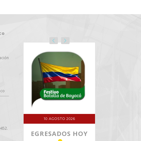
co
11 AGOSTO 2026
ación
BUSINESS
WORLD
.co
VER DETALLE
26
17 AGOSTO 
0452.
 HOY
DÍA D