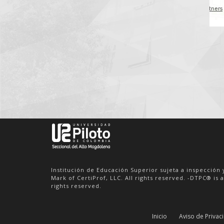
VER DETALLE
Institución de Educación Superior sujeta a inspección 
Mark of CertiProf, LLC. All rights reserved. -DTPC® is a
rights reserved.
Inicio
Aviso de Privac