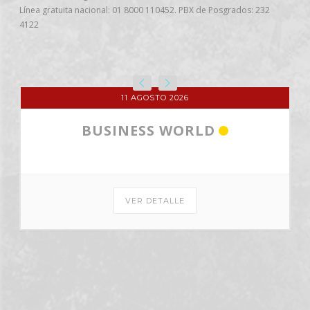
Línea gratuita nacional: 01 8000 110452. PBX de Posgrados: 232
4122
11 AGOSTO 2026
BUSINESS WORLD
VER DETALLE