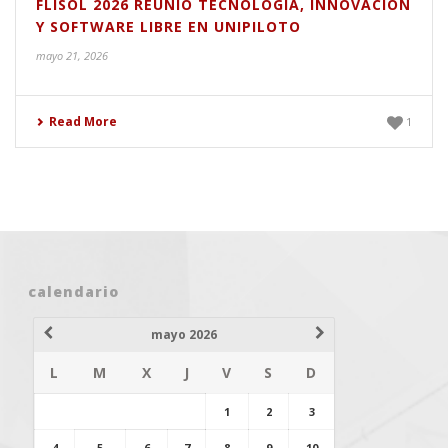
FLISOL 2026 REUNIÓ TECNOLOGÍA, INNOVACIÓN
Y SOFTWARE LIBRE EN UNIPILOTO
mayo 21, 2026
Read More
1
calendario
mayo 2026
L
M
X
J
V
S
D
1
2
3
4
5
6
7
8
9
10