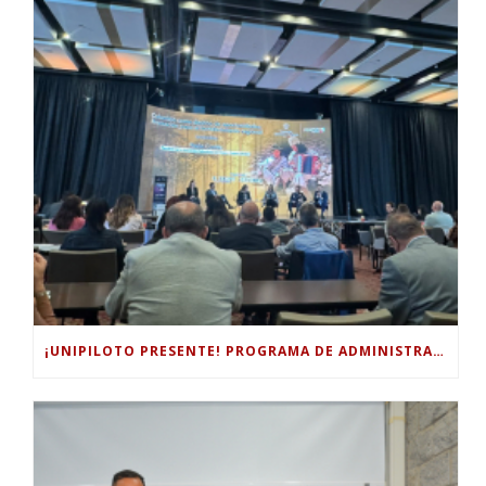
¡UNIPILOTO PRESENTE! PROGRAMA DE ADMINISTRACIÓN TURÍSTICA Y HOTELERA PARTICIPÓ EN EL FORO INTERNACIONAL DE TURISMO “COLOMBIA, UN MUNDO MÁGICO POR EXPLORAR”