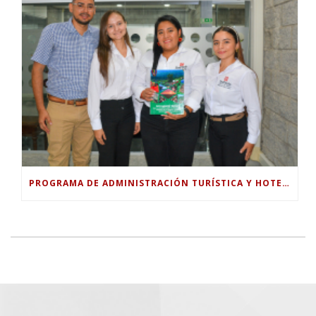
PROGRAMA DE ADMINISTRACIÓN TURÍSTICA Y HOTELERA DE LA UNIVERSIDAD PILOTO ENTREGA DOCUMENTO TÉCNICO PARA FORTALECER EL TURISMO RURAL EN GUABINAL.