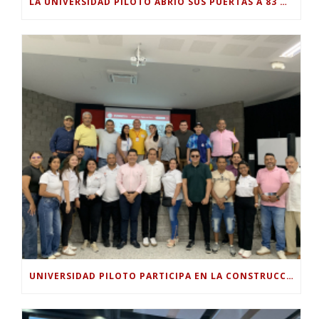
LA UNIVERSIDAD PILOTO ABRIÓ SUS PUERTAS A 83 NUEVOS ESTUDIANTES PARA EL PERIODO ACADÉMICO 2026-2.
UNIVERSIDAD PILOTO PARTICIPA EN LA CONSTRUCCIÓN DEL PLAN SECTORIAL DE TURISMO 2026-2030