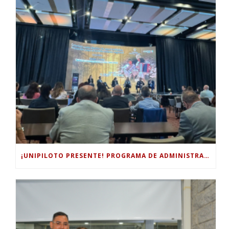
¡UNIPILOTO PRESENTE! PROGRAMA DE ADMINISTRACIÓN TURÍSTICA Y HOTELERA PARTICIPÓ EN EL FORO INTERNACIONAL DE TURISMO “COLOMBIA, UN MUNDO MÁGICO POR EXPLORAR”