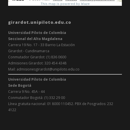
girardot.unipiloto.edu.co
Universidad Piloto de Colombia
Seccional del Alto Magdalena
Carrera 19 No. 17 - 33 Barrio La Estación
Girardot - Cundinamarca
Conmutador Girardot: (1) 836 0600
Admisiones Girardot: 320 454 4348
Mail: admisionesgirardot@unipiloto.edu.co
Universidad Piloto de Colombia
Sede Bogotá
Carrera 9 No. 45A - 44
Conmutador Bogotá: (1) 332 29 00
Línea gratuita nacional: 01 8000 110452. PBX de Posgrados: 232
4122