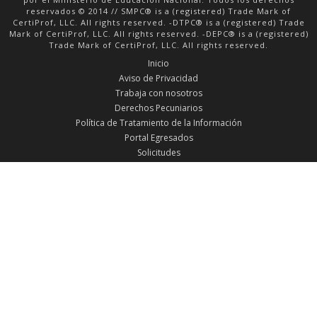
reservados © 2014 // SMPC® is a (registered) Trade Mark of
CertiProf, LLC. All rights reserved. -DTPC® is a (registered) Trade
Mark of CertiProf, LLC. All rights reserved. -DEPC® is a (registered)
Trade Mark of CertiProf, LLC. All rights reserved.
Inicio
Aviso de Privacidad
Trabaja con nosotros
Derechos Pecuniarios
Política de Tratamiento de la Información
Portal Egresados
Solicitudes