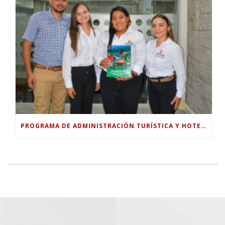
PROGRAMA DE ADMINISTRACIÓN TURÍSTICA Y HOTELERA DE LA UNIVERSIDAD PILOTO ENTREGA DOCUMENTO TÉCNICO PARA FORTALECER EL TURISMO RURAL EN GUABINAL.