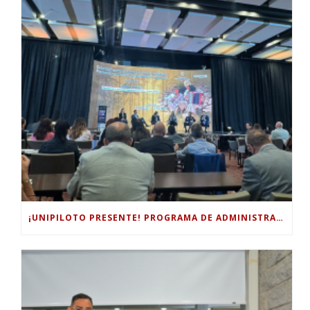
¡UNIPILOTO PRESENTE! PROGRAMA DE ADMINISTRACIÓN TURÍSTICA Y HOTELERA PARTICIPÓ EN EL FORO INTERNACIONAL DE TURISMO “COLOMBIA, UN MUNDO MÁGICO POR EXPLORAR”