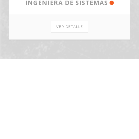
INGENIERA DE SISTEMAS
VER DETALLE
Institución de Educación Superior sujeta a inspección y vigilancia
por el Ministerio de Educación Nacional. Todos los derechos
reservados © 2014 // SMPC® is a (registered) Trade Mark of
CertiProf, LLC. All rights reserved. -DTPC® is a (registered) Trade
Mark of CertiProf, LLC. All rights reserved. -DEPC® is a (registered)
Trade Mark of CertiProf, LLC. All rights reserved.
Inicio