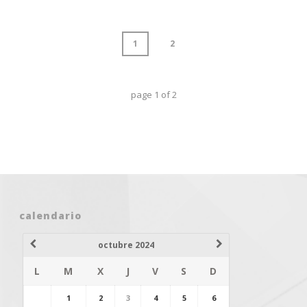
1
2
page
1
of
2
calendario
octubre 2024
L
M
X
J
V
S
D
1
2
3
4
5
6