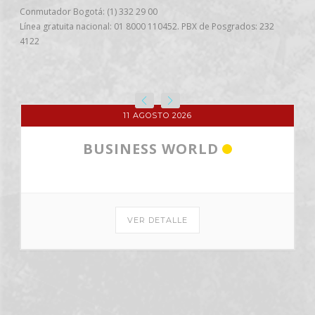
Conmutador Bogotá: (1) 332 29 00
Línea gratuita nacional: 01 8000 110452. PBX de Posgrados: 232
4122
11 AGOSTO 2026
BUSINESS WORLD
VER DETALLE