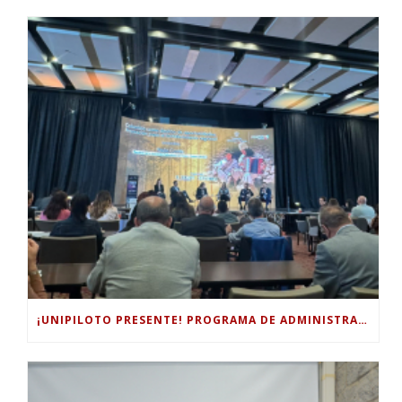
¡UNIPILOTO PRESENTE! PROGRAMA DE ADMINISTRACIÓN TURÍSTICA Y HOTELERA PARTICIPÓ EN EL FORO INTERNACIONAL DE TURISMO “COLOMBIA, UN MUNDO MÁGICO POR EXPLORAR”