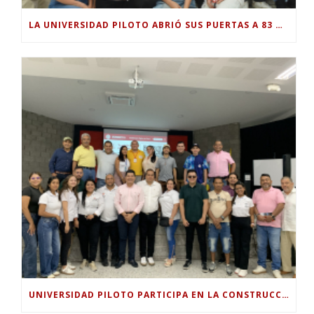
LA UNIVERSIDAD PILOTO ABRIÓ SUS PUERTAS A 83 NUEVOS ESTUDIANTES PARA EL PERIODO ACADÉMICO 2026-2.
UNIVERSIDAD PILOTO PARTICIPA EN LA CONSTRUCCIÓN DEL PLAN SECTORIAL DE TURISMO 2026-2030