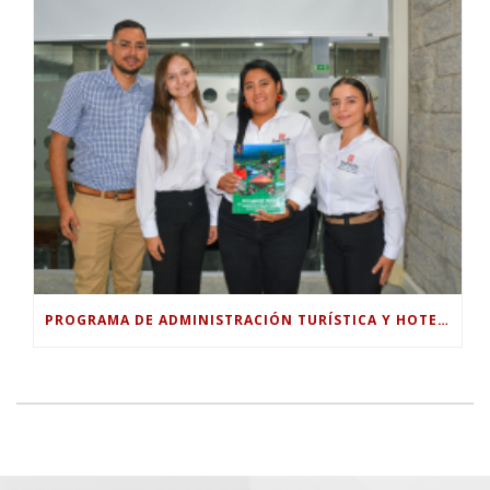
PROGRAMA DE ADMINISTRACIÓN TURÍSTICA Y HOTELERA DE LA UNIVERSIDAD PILOTO ENTREGA DOCUMENTO TÉCNICO PARA FORTALECER EL TURISMO RURAL EN GUABINAL.