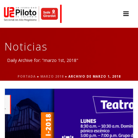
Noticias
Daily Archive for: "marzo 1st, 2018"
PORTADA
»
MARZO 2018
»
ARCHIVO DE MARZO 1, 2018