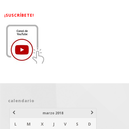
¡SUSCRÍBETE!
calendario
marzo 2018
L
M
X
J
V
S
D