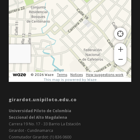
girardot.unipiloto.edu.co
Universidad Piloto de Colombia
Seccional del Alto Magdalena
Carrera 19 No. 17 - 33 Barrio La Estación
Girardot - Cundinamarca
Conmutador Girardot: (1) 836 0600