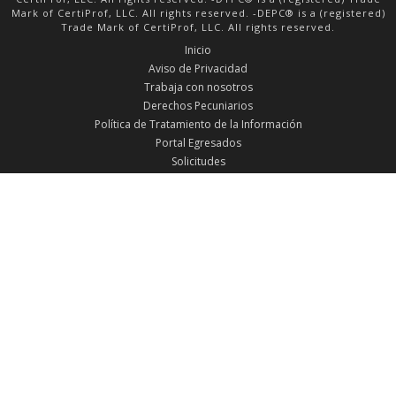
Mark of CertiProf, LLC. All rights reserved. -DEPC® is a (registered)
Trade Mark of CertiProf, LLC. All rights reserved.
Inicio
Aviso de Privacidad
Trabaja con nosotros
Derechos Pecuniarios
Política de Tratamiento de la Información
Portal Egresados
Solicitudes