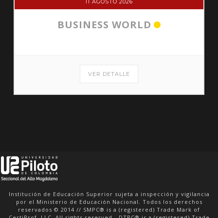
11 AGOSTO 2026
BUSINESS WORLD
VER DETALLE
Institución de Educación Superior sujeta a inspección y vigilancia
por el Ministerio de Educación Nacional. Todos los derechos
reservados © 2014 // SMPC® is a (registered) Trade Mark of
CertiProf, LLC. All rights reserved. -DTPC® is a (registered) Trade